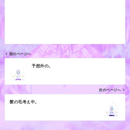
前のページへ
投
予想外の。
稿
ナ
ビ
ゲ
次のページへ
ー
髪の毛考え中。
シ
ョ
ン