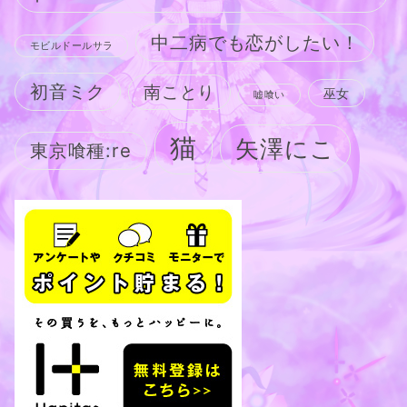
中二病でも恋がしたい！
モビルドールサラ
初音ミク
南ことり
巫女
嘘喰い
猫
矢澤にこ
東京喰種:re