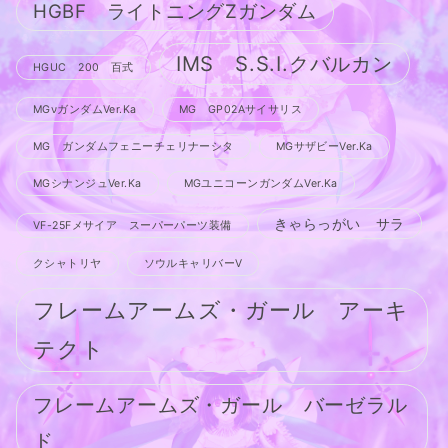
HGBF ライトニングZガンダム
IMS S.S.I.クバルカン
HGUC 200 百式
MGνガンダムVer.Ka
MG GP02Aサイサリス
MG ガンダムフェニーチェリナーシタ
MGサザビーVer.Ka
MGシナンジュVer.Ka
MGユニコーンガンダムVer.Ka
きゃらっがい サラ
VF-25Fメサイア スーパーパーツ装備
クシャトリヤ
ソウルキャリバーV
フレームアームズ・ガール アーキ
テクト
フレームアームズ・ガール バーゼラル
ド