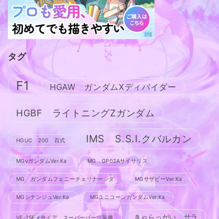
タグ
F1
HGAW ガンダムXディバイダー
HGBF ライトニングZガンダム
IMS S.S.I.クバルカン
HGUC 200 百式
MGνガンダムVer.Ka
MG GP02Aサイサリス
MG ガンダムフェニーチェリナーシタ
MGサザビーVer.Ka
MGシナンジュVer.Ka
MGユニコーンガンダムVer.Ka
きゃらっがい サラ
VF-25Fメサイア スーパーパーツ装備