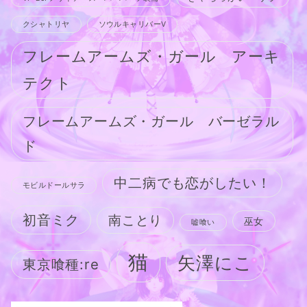
クシャトリヤ
ソウルキャリバーV
フレームアームズ・ガール アーキ
テクト
フレームアームズ・ガール バーゼラル
ド
中二病でも恋がしたい！
モビルドールサラ
初音ミク
南ことり
巫女
嘘喰い
猫
矢澤にこ
東京喰種:re