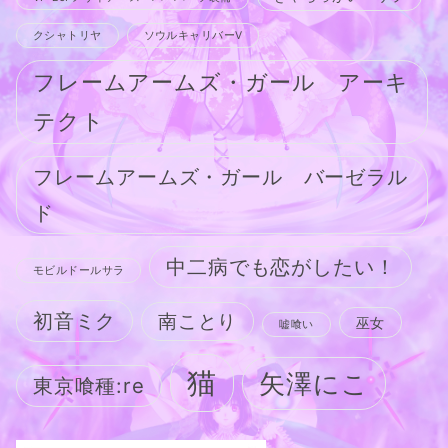
クシャトリヤ
ソウルキャリバーV
フレームアームズ・ガール アーキ
テクト
フレームアームズ・ガール バーゼラル
ド
中二病でも恋がしたい！
モビルドールサラ
初音ミク
南ことり
巫女
嘘喰い
猫
矢澤にこ
東京喰種:re