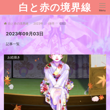
白と赤の境界線
Menu
白と赤の境界線
2023年
09月
03日
2023年09月03日
記事一覧
お絵描き