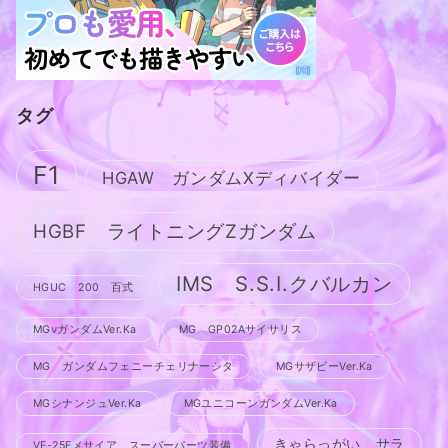
タグ
F1
HGAW ガンダムXディバイダー
HGBF ライトニングZガンダム
IMS S.S.I.クバルカン
HGUC 200 百式
MGνガンダムVer.Ka
MG GP02Aサイサリス
MG ガンダムフェニーチェリナーシタ
MGサザビーVer.Ka
MGシナンジュVer.Ka
MGユニコーンガンダムVer.Ka
きゃらっがい サラ
VF-25Fメサイア スーパーパーツ装備