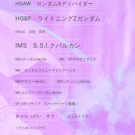
HGAW ガンダムXディバイダー
HGBF ライトニングZガンダム
HGUC 200 百式
IMS S.S.I.クバルカン
MGνガンダムVer.Ka
MG GP02Aサイサリス
MG ガンダムフェニーチェリナーシタ
MGサザビーVer.Ka
MGシナンジュVer.Ka
MGユニコーンガンダムVer.Ka
VF-25Fメサイア スーパーパーツ装備
きゃらっがい サラ
クシャトリヤ
ソウルキャリバーV