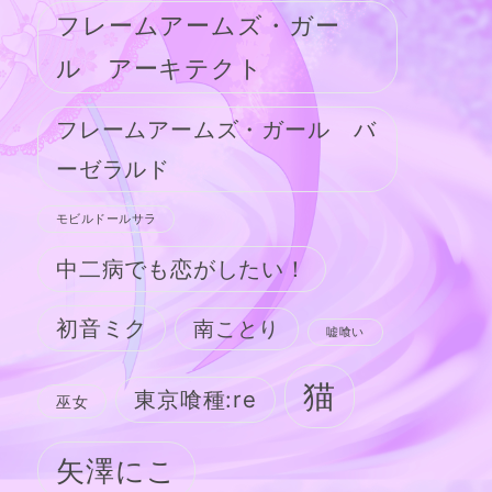
フレームアームズ・ガー
ル アーキテクト
フレームアームズ・ガール バ
ーゼラルド
モビルドールサラ
中二病でも恋がしたい！
初音ミク
南ことり
嘘喰い
猫
東京喰種:re
巫女
矢澤にこ