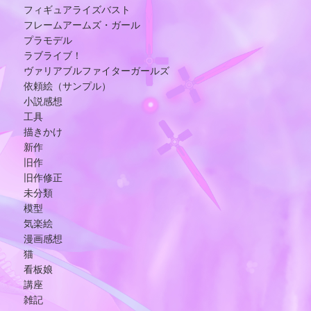
フィギュアライズバスト
フレームアームズ・ガール
プラモデル
ラブライブ！
ヴァリアブルファイターガールズ
依頼絵（サンプル）
小説感想
工具
描きかけ
新作
旧作
旧作修正
未分類
模型
気楽絵
漫画感想
猫
看板娘
講座
雑記