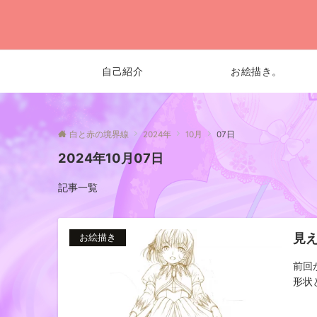
自己紹介
お絵描き。
白と赤の境界線
2024年
10月
07日
2024年10月07日
記事一覧
見
お絵描き
前回
形状と