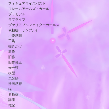
フィギュアライズバスト
フレームアームズ・ガール
プラモデル
ラブライブ！
ヴァリアブルファイターガールズ
依頼絵（サンプル）
小説感想
工具
描きかけ
新作
旧作
旧作修正
未分類
模型
気楽絵
漫画感想
猫
看板娘
講座
雑記