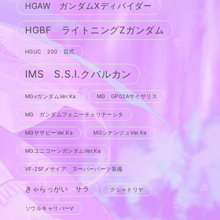
HGAW ガンダムXディバイダー
HGBF ライトニングZガンダム
HGUC 200 百式
IMS S.S.I.クバルカン
MGνガンダムVer.Ka
MG GP02Aサイサリス
MG ガンダムフェニーチェリナーシタ
MGサザビーVer.Ka
MGシナンジュVer.Ka
MGユニコーンガンダムVer.Ka
VF-25Fメサイア スーパーパーツ装備
きゃらっがい サラ
クシャトリヤ
ソウルキャリバーV