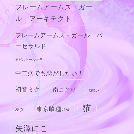
フレームアームズ・ガー
ル アーキテクト
フレームアームズ・ガール バ
ーゼラルド
モビルドールサラ
中二病でも恋がしたい！
初音ミク
南ことり
嘘喰い
猫
東京喰種:re
巫女
矢澤にこ