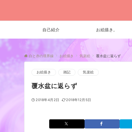
自己紹介
お絵描き。
白と赤の境界線
お絵描き
気楽絵
覆水盆に返らず
お絵描き
雑記
気楽絵
覆水盆に返らず
2018年4月2日
2018年12月5日