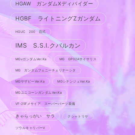
HGAW ガンダムXディバイダー
HGBF ライトニングZガンダム
HGUC 200 百式
IMS S.S.I.クバルカン
MGνガンダムVer.Ka
MG GP02Aサイサリス
MG ガンダムフェニーチェリナーシタ
MGサザビーVer.Ka
MGシナンジュVer.Ka
MGユニコーンガンダムVer.Ka
VF-25Fメサイア スーパーパーツ装備
きゃらっがい サラ
クシャトリヤ
ソウルキャリバーV