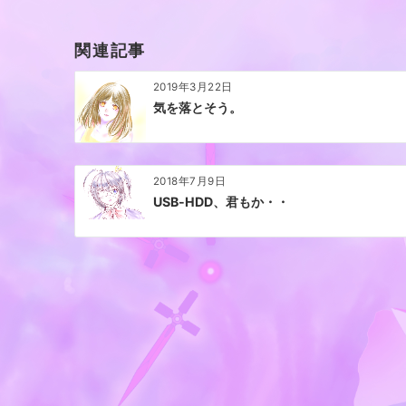
ゲ
ー
関連記事
シ
ョ
2019年3月22日
ン
気を落とそう。
2018年7月9日
USB-HDD、君もか・・