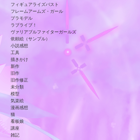
フィギュアライズバスト
フレームアームズ・ガール
プラモデル
ラブライブ！
ヴァリアブルファイターガールズ
依頼絵（サンプル）
小説感想
工具
描きかけ
新作
旧作
旧作修正
未分類
模型
気楽絵
漫画感想
猫
看板娘
講座
雑記