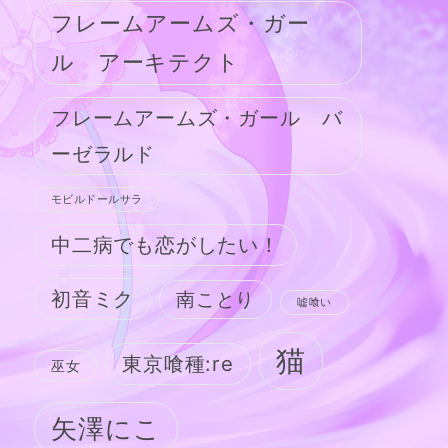
フレームアームズ・ガー
ル アーキテクト
フレームアームズ・ガール バ
ーゼラルド
モビルドールサラ
中二病でも恋がしたい！
初音ミク
南ことり
嘘喰い
猫
東京喰種:re
巫女
矢澤にこ