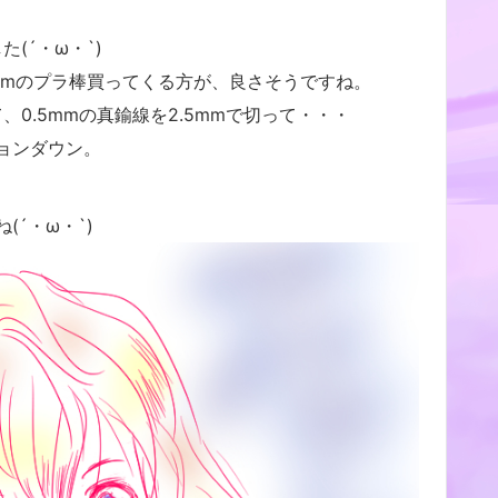
(´・ω・`)
mmのプラ棒買ってくる方が、良さそうですね。
て、0.5mmの真鍮線を2.5mmで切って・・・
ョンダウン。
´・ω・`)