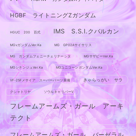
HGBF ライトニングZガンダム
IMS S.S.I.クバルカン
HGUC 200 百式
MGνガンダムVer.Ka
MG GP02Aサイサリス
MG ガンダムフェニーチェリナーシタ
MGサザビーVer.Ka
MGシナンジュVer.Ka
MGユニコーンガンダムVer.Ka
きゃらっがい サラ
VF-25Fメサイア スーパーパーツ装備
クシャトリヤ
ソウルキャリバーV
フレームアームズ・ガール アーキ
テクト
フレームアームズ・ガール バーゼラル