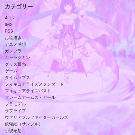
カテゴリー
4コマ
IMS
PS3
お絵描き
アニメ感想
ガンプラ
キャラグミン
グッズ販売
ゲーム
タイムラプス
フィギュアライズスタンダード
フィギュアライズバスト
フレームアームズ・ガール
プラモデル
ラブライブ！
ヴァリアブルファイターガールズ
依頼絵（サンプル）
小説感想