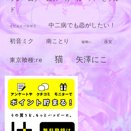
ド
中二病でも恋がしたい！
モビルドールサラ
初音ミク
南ことり
巫女
嘘喰い
猫
矢澤にこ
東京喰種:re