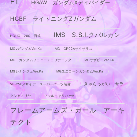
F1
HGAW ガンダムXディバイダー
HGBF ライトニングZガンダム
IMS S.S.I.クバルカン
HGUC 200 百式
MGνガンダムVer.Ka
MG GP02Aサイサリス
MG ガンダムフェニーチェリナーシタ
MGサザビーVer.Ka
MGシナンジュVer.Ka
MGユニコーンガンダムVer.Ka
きゃらっがい サラ
VF-25Fメサイア スーパーパーツ装備
クシャトリヤ
ソウルキャリバーV
フレームアームズ・ガール アーキ
テクト