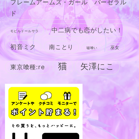
フレームアームズ・ガール バーゼラル
ド
中二病でも恋がしたい！
モビルドールサラ
初音ミク
南ことり
巫女
嘘喰い
猫
矢澤にこ
東京喰種:re