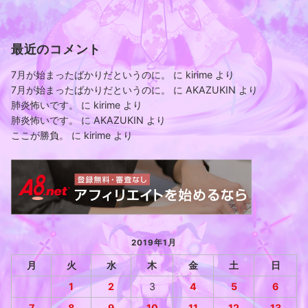
最近のコメント
7月が始まったばかりだというのに。
に
kirime
より
7月が始まったばかりだというのに。
に
AKAZUKIN
より
肺炎怖いです。
に
kirime
より
肺炎怖いです。
に
AKAZUKIN
より
ここが勝負。
に
kirime
より
2019年1月
月
火
水
木
金
土
日
1
2
3
4
5
6
7
8
9
10
11
12
13