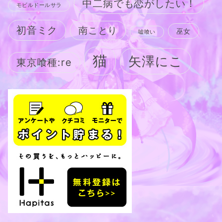
中二病でも恋がしたい！
モビルドールサラ
初音ミク
南ことり
巫女
嘘喰い
猫
矢澤にこ
東京喰種:re