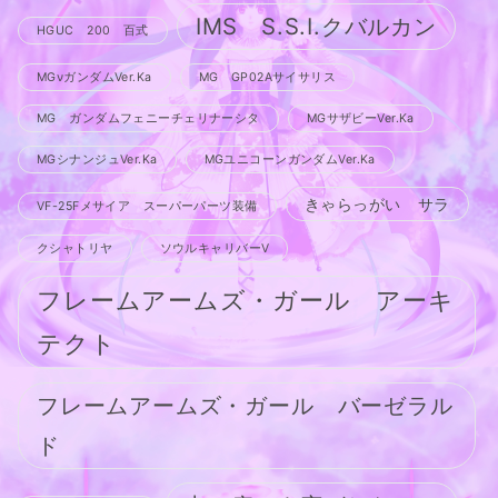
IMS S.S.I.クバルカン
HGUC 200 百式
MGνガンダムVer.Ka
MG GP02Aサイサリス
MG ガンダムフェニーチェリナーシタ
MGサザビーVer.Ka
MGシナンジュVer.Ka
MGユニコーンガンダムVer.Ka
きゃらっがい サラ
VF-25Fメサイア スーパーパーツ装備
クシャトリヤ
ソウルキャリバーV
フレームアームズ・ガール アーキ
テクト
フレームアームズ・ガール バーゼラル
ド