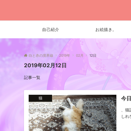
自己紹介
お絵描き。
白と赤の境界線
2019年
02月
12日
2019年02月12日
記事一覧
今
猫
、猫
しれ