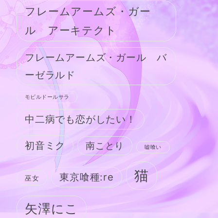
フレームアームズ・ガー
ル アーキテクト
フレームアームズ・ガール バ
ーゼラルド
モビルドールサラ
中二病でも恋がしたい！
初音ミク
南ことり
嘘喰い
猫
東京喰種:re
巫女
矢澤にこ