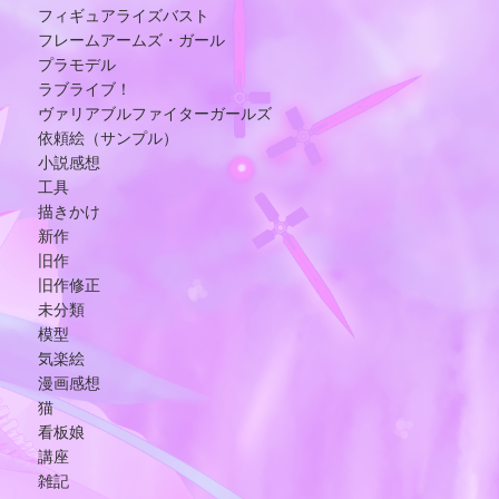
フィギュアライズバスト
フレームアームズ・ガール
プラモデル
ラブライブ！
ヴァリアブルファイターガールズ
依頼絵（サンプル）
小説感想
工具
描きかけ
新作
旧作
旧作修正
未分類
模型
気楽絵
漫画感想
猫
看板娘
講座
雑記