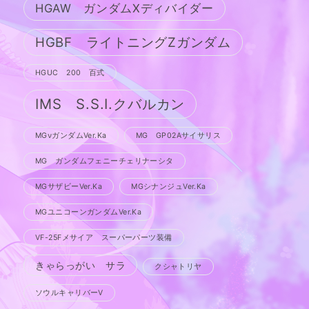
HGAW ガンダムXディバイダー
HGBF ライトニングZガンダム
HGUC 200 百式
IMS S.S.I.クバルカン
MGνガンダムVer.Ka
MG GP02Aサイサリス
MG ガンダムフェニーチェリナーシタ
MGサザビーVer.Ka
MGシナンジュVer.Ka
MGユニコーンガンダムVer.Ka
VF-25Fメサイア スーパーパーツ装備
きゃらっがい サラ
クシャトリヤ
ソウルキャリバーV