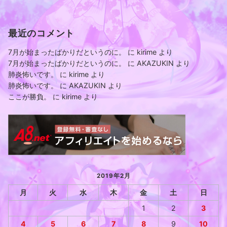
最近のコメント
7月が始まったばかりだというのに。
に
kirime
より
7月が始まったばかりだというのに。
に
AKAZUKIN
より
肺炎怖いです。
に
kirime
より
肺炎怖いです。
に
AKAZUKIN
より
ここが勝負。
に
kirime
より
2019年2月
月
火
水
木
金
土
日
1
2
3
4
5
6
7
8
9
10