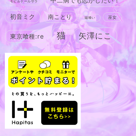
中二病でも恋がしたい！
モビルドールサラ
初音ミク
南ことり
巫女
嘘喰い
猫
矢澤にこ
東京喰種:re