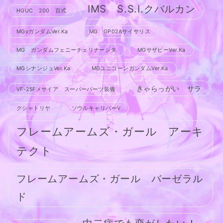
IMS S.S.I.クバルカン
HGUC 200 百式
MGνガンダムVer.Ka
MG GP02Aサイサリス
MG ガンダムフェニーチェリナーシタ
MGサザビーVer.Ka
MGシナンジュVer.Ka
MGユニコーンガンダムVer.Ka
きゃらっがい サラ
VF-25Fメサイア スーパーパーツ装備
クシャトリヤ
ソウルキャリバーV
フレームアームズ・ガール アーキ
テクト
フレームアームズ・ガール バーゼラル
ド