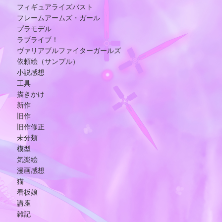
フィギュアライズバスト
フレームアームズ・ガール
プラモデル
ラブライブ！
ヴァリアブルファイターガールズ
依頼絵（サンプル）
小説感想
工具
描きかけ
新作
旧作
旧作修正
未分類
模型
気楽絵
漫画感想
猫
看板娘
講座
雑記