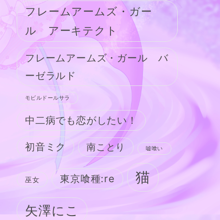
フレームアームズ・ガー
ル アーキテクト
フレームアームズ・ガール バ
ーゼラルド
モビルドールサラ
中二病でも恋がしたい！
初音ミク
南ことり
嘘喰い
猫
東京喰種:re
巫女
矢澤にこ