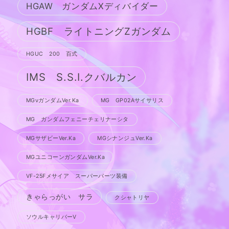
HGAW ガンダムXディバイダー
HGBF ライトニングZガンダム
HGUC 200 百式
IMS S.S.I.クバルカン
MGνガンダムVer.Ka
MG GP02Aサイサリス
MG ガンダムフェニーチェリナーシタ
MGサザビーVer.Ka
MGシナンジュVer.Ka
MGユニコーンガンダムVer.Ka
VF-25Fメサイア スーパーパーツ装備
きゃらっがい サラ
クシャトリヤ
ソウルキャリバーV