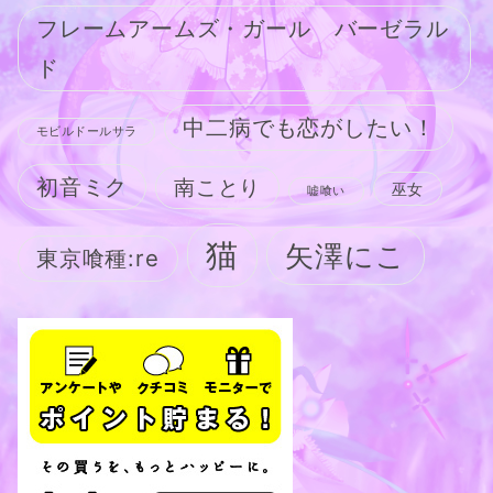
フレームアームズ・ガール バーゼラル
ド
中二病でも恋がしたい！
モビルドールサラ
初音ミク
南ことり
巫女
嘘喰い
猫
矢澤にこ
東京喰種:re