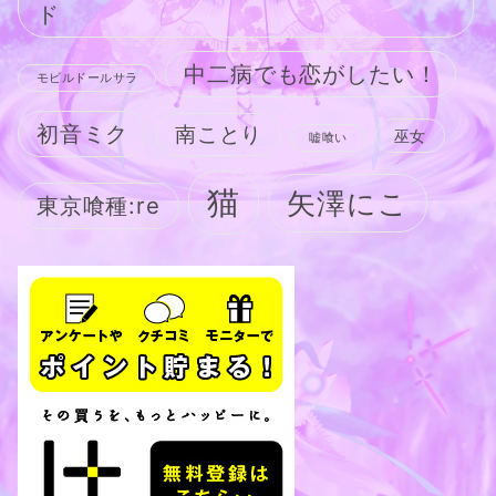
ド
中二病でも恋がしたい！
モビルドールサラ
初音ミク
南ことり
巫女
嘘喰い
猫
矢澤にこ
東京喰種:re