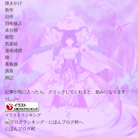
描きかけ
新作
旧作
旧作修正
未分類
模型
気楽絵
漫画感想
猫
看板娘
講座
雑記
記事が気に入ったら、クリックしてくれると、励みになります。
<(_ _)>
イラストランキング
にほんブログ村