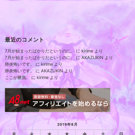
最近のコメント
7月が始まったばかりだというのに。
に
kirime
より
7月が始まったばかりだというのに。
に
AKAZUKIN
より
肺炎怖いです。
に
kirime
より
肺炎怖いです。
に
AKAZUKIN
より
ここが勝負。
に
kirime
より
2019年8月
月
火
水
木
金
土
日