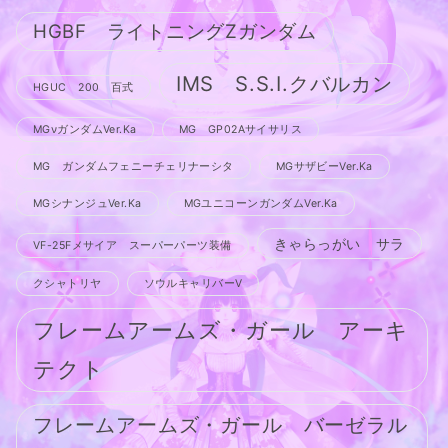
HGBF ライトニングZガンダム
IMS S.S.I.クバルカン
HGUC 200 百式
MGνガンダムVer.Ka
MG GP02Aサイサリス
MG ガンダムフェニーチェリナーシタ
MGサザビーVer.Ka
MGシナンジュVer.Ka
MGユニコーンガンダムVer.Ka
きゃらっがい サラ
VF-25Fメサイア スーパーパーツ装備
クシャトリヤ
ソウルキャリバーV
フレームアームズ・ガール アーキ
テクト
フレームアームズ・ガール バーゼラル