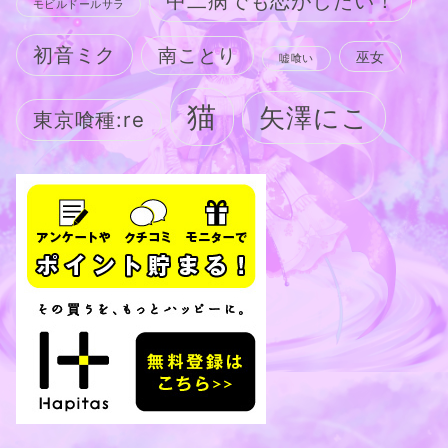
中二病でも恋がしたい！
モビルドールサラ
初音ミク
南ことり
巫女
嘘喰い
猫
矢澤にこ
東京喰種:re