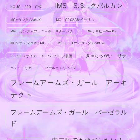
IMS S.S.I.クバルカン
HGUC 200 百式
MGνガンダムVer.Ka
MG GP02Aサイサリス
MG ガンダムフェニーチェリナーシタ
MGサザビーVer.Ka
MGシナンジュVer.Ka
MGユニコーンガンダムVer.Ka
きゃらっがい サラ
VF-25Fメサイア スーパーパーツ装備
クシャトリヤ
ソウルキャリバーV
フレームアームズ・ガール アーキ
テクト
フレームアームズ・ガール バーゼラル
ド