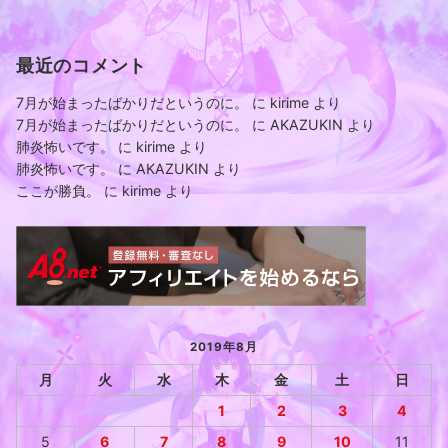
最近のコメント
7月が始まったばかりだというのに。
に
kirime
より
7月が始まったばかりだというのに。
に
AKAZUKIN
より
肺炎怖いです。
に
kirime
より
肺炎怖いです。
に
AKAZUKIN
より
ここが勝負。
に
kirime
より
2019年8月
月
火
水
木
金
土
日
1
2
3
4
5
6
7
8
9
10
11