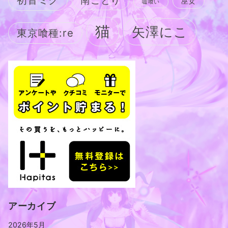
南ことり
巫女
嘘喰い
猫
矢澤にこ
東京喰種:re
アーカイブ
2026年5月