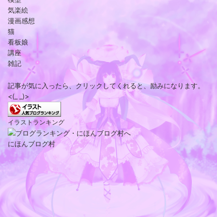
気楽絵
漫画感想
猫
看板娘
講座
雑記
記事が気に入ったら、クリックしてくれると、励みになります。
<(_ _)>
イラストランキング
にほんブログ村