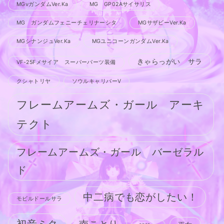
MGνガンダムVer.Ka
MG GP02Aサイサリス
MG ガンダムフェニーチェリナーシタ
MGサザビーVer.Ka
MGシナンジュVer.Ka
MGユニコーンガンダムVer.Ka
きゃらっがい サラ
VF-25Fメサイア スーパーパーツ装備
クシャトリヤ
ソウルキャリバーV
フレームアームズ・ガール アーキ
テクト
フレームアームズ・ガール バーゼラル
ド
中二病でも恋がしたい！
モビルドールサラ
初音ミク