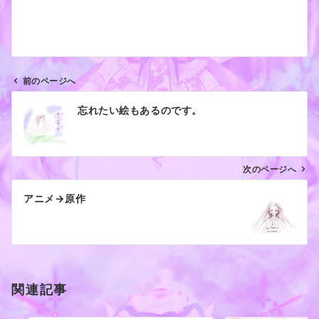
前のページへ
投
忘れたい絵もあるのです。
稿
ナ
ビ
ゲ
次のページへ
ー
アニメ→原作
シ
ョ
ン
関連記事