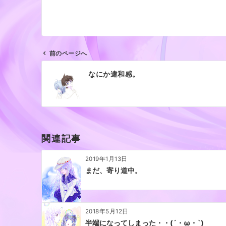
前のページへ
投
なにか違和感。
稿
ナ
ビ
ゲ
ー
関連記事
シ
ョ
2019年1月13日
ン
まだ、寄り道中。
2018年5月12日
半端になってしまった・・(´・ω・`)