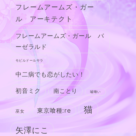
フレームアームズ・ガー
ル アーキテクト
フレームアームズ・ガール バ
ーゼラルド
モビルドールサラ
中二病でも恋がしたい！
初音ミク
南ことり
嘘喰い
猫
東京喰種:re
巫女
矢澤にこ