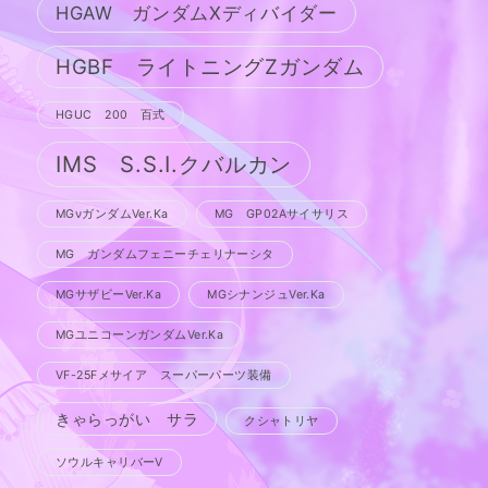
HGAW ガンダムXディバイダー
HGBF ライトニングZガンダム
HGUC 200 百式
IMS S.S.I.クバルカン
MGνガンダムVer.Ka
MG GP02Aサイサリス
MG ガンダムフェニーチェリナーシタ
MGサザビーVer.Ka
MGシナンジュVer.Ka
MGユニコーンガンダムVer.Ka
VF-25Fメサイア スーパーパーツ装備
きゃらっがい サラ
クシャトリヤ
ソウルキャリバーV