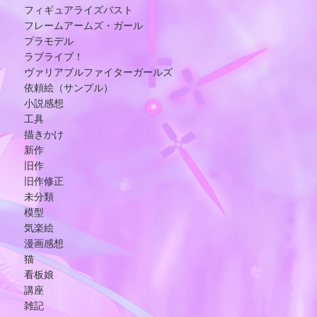
フィギュアライズバスト
フレームアームズ・ガール
プラモデル
ラブライブ！
ヴァリアブルファイターガールズ
依頼絵（サンプル）
小説感想
工具
描きかけ
新作
旧作
旧作修正
未分類
模型
気楽絵
漫画感想
猫
看板娘
講座
雑記