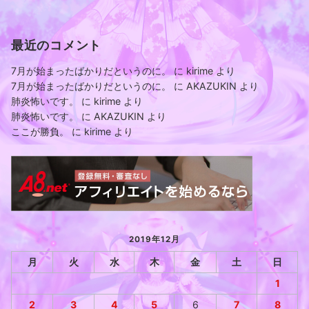
最近のコメント
7月が始まったばかりだというのに。
に
kirime
より
7月が始まったばかりだというのに。
に
AKAZUKIN
より
肺炎怖いです。
に
kirime
より
肺炎怖いです。
に
AKAZUKIN
より
ここが勝負。
に
kirime
より
2019年12月
月
火
水
木
金
土
日
1
2
3
4
5
6
7
8