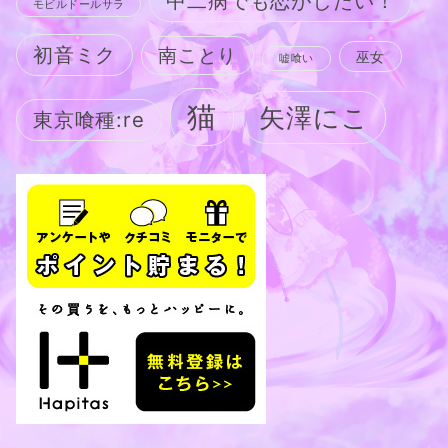
中二病でも恋がしたい！
モビルドールサラ
初音ミク
南ことり
巫女
嘘喰い
猫
矢澤にこ
東京喰種:re