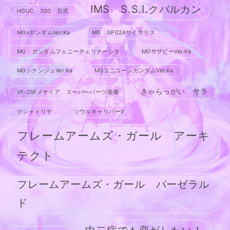
IMS S.S.I.クバルカン
HGUC 200 百式
MGνガンダムVer.Ka
MG GP02Aサイサリス
MG ガンダムフェニーチェリナーシタ
MGサザビーVer.Ka
MGシナンジュVer.Ka
MGユニコーンガンダムVer.Ka
きゃらっがい サラ
VF-25Fメサイア スーパーパーツ装備
クシャトリヤ
ソウルキャリバーV
フレームアームズ・ガール アーキ
テクト
フレームアームズ・ガール バーゼラル
ド