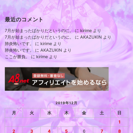
最近のコメント
7月が始まったばかりだというのに。
に
kirime
より
7月が始まったばかりだというのに。
に
AKAZUKIN
より
肺炎怖いです。
に
kirime
より
肺炎怖いです。
に
AKAZUKIN
より
ここが勝負。
に
kirime
より
2019年12月
月
火
水
木
金
土
日
1
2
3
4
5
6
7
8