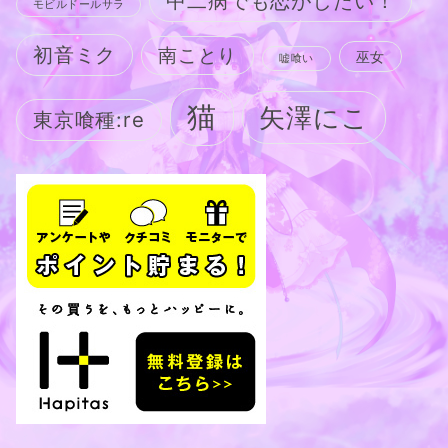
中二病でも恋がしたい！
モビルドールサラ
初音ミク
南ことり
巫女
嘘喰い
猫
矢澤にこ
東京喰種:re