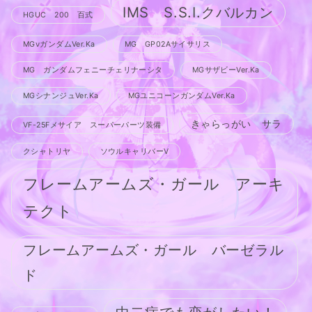
IMS S.S.I.クバルカン
HGUC 200 百式
MGνガンダムVer.Ka
MG GP02Aサイサリス
MG ガンダムフェニーチェリナーシタ
MGサザビーVer.Ka
MGシナンジュVer.Ka
MGユニコーンガンダムVer.Ka
きゃらっがい サラ
VF-25Fメサイア スーパーパーツ装備
クシャトリヤ
ソウルキャリバーV
フレームアームズ・ガール アーキ
テクト
フレームアームズ・ガール バーゼラル
ド