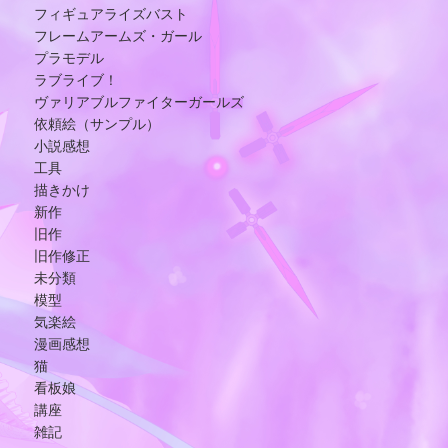
フィギュアライズバスト
フレームアームズ・ガール
プラモデル
ラブライブ！
ヴァリアブルファイターガールズ
依頼絵（サンプル）
小説感想
工具
描きかけ
新作
旧作
旧作修正
未分類
模型
気楽絵
漫画感想
猫
看板娘
講座
雑記