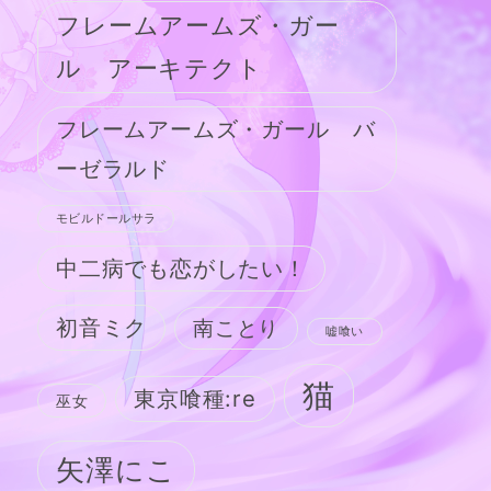
フレームアームズ・ガー
ル アーキテクト
フレームアームズ・ガール バ
ーゼラルド
モビルドールサラ
中二病でも恋がしたい！
初音ミク
南ことり
嘘喰い
猫
東京喰種:re
巫女
矢澤にこ