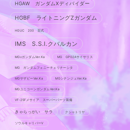
HGAW ガンダムXディバイダー
HGBF ライトニングZガンダム
HGUC 200 百式
IMS S.S.I.クバルカン
MGνガンダムVer.Ka
MG GP02Aサイサリス
MG ガンダムフェニーチェリナーシタ
MGサザビーVer.Ka
MGシナンジュVer.Ka
MGユニコーンガンダムVer.Ka
VF-25Fメサイア スーパーパーツ装備
きゃらっがい サラ
クシャトリヤ
ソウルキャリバーV