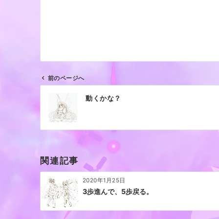
前のページへ
投
動くかな？
稿
ナ
ビ
ゲ
ー
関連記事
シ
ョ
2020年1月25日
ン
3歩進んで、5歩戻る。