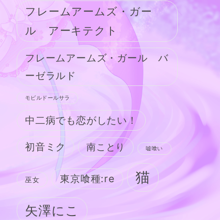
フレームアームズ・ガー
ル アーキテクト
フレームアームズ・ガール バ
ーゼラルド
モビルドールサラ
中二病でも恋がしたい！
初音ミク
南ことり
嘘喰い
猫
東京喰種:re
巫女
矢澤にこ