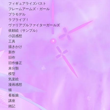
フィギュアライズバスト
フレームアームズ・ガール
プラモデル
ラブライブ！
ヴァリアブルファイターガールズ
依頼絵（サンプル）
小説感想
工具
描きかけ
新作
旧作
旧作修正
未分類
模型
気楽絵
漫画感想
猫
看板娘
講座
雑記