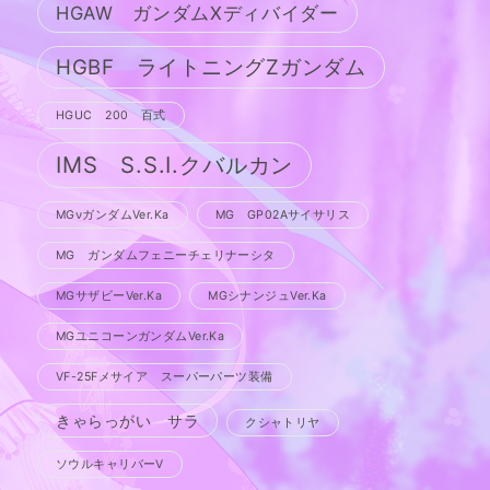
HGAW ガンダムXディバイダー
HGBF ライトニングZガンダム
HGUC 200 百式
IMS S.S.I.クバルカン
MGνガンダムVer.Ka
MG GP02Aサイサリス
MG ガンダムフェニーチェリナーシタ
MGサザビーVer.Ka
MGシナンジュVer.Ka
MGユニコーンガンダムVer.Ka
VF-25Fメサイア スーパーパーツ装備
きゃらっがい サラ
クシャトリヤ
ソウルキャリバーV