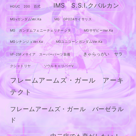
IMS S.S.I.クバルカン
HGUC 200 百式
MGνガンダムVer.Ka
MG GP02Aサイサリス
MG ガンダムフェニーチェリナーシタ
MGサザビーVer.Ka
MGシナンジュVer.Ka
MGユニコーンガンダムVer.Ka
きゃらっがい サラ
VF-25Fメサイア スーパーパーツ装備
クシャトリヤ
ソウルキャリバーV
フレームアームズ・ガール アーキ
テクト
フレームアームズ・ガール バーゼラル
ド