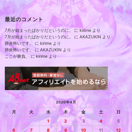
最近のコメント
7月が始まったばかりだというのに。
に
kirime
より
7月が始まったばかりだというのに。
に
AKAZUKIN
より
肺炎怖いです。
に
kirime
より
肺炎怖いです。
に
AKAZUKIN
より
ここが勝負。
に
kirime
より
2020年4月
月
火
水
木
金
土
日
1
2
3
4
5
6
7
8
9
10
11
12