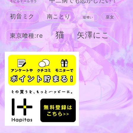
中二病でも恋がしたい！
モビルドールサラ
初音ミク
南ことり
巫女
嘘喰い
猫
矢澤にこ
東京喰種:re