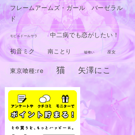
フレームアームズ・ガール バーゼラル
ド
中二病でも恋がしたい！
モビルドールサラ
初音ミク
南ことり
巫女
嘘喰い
猫
矢澤にこ
東京喰種:re