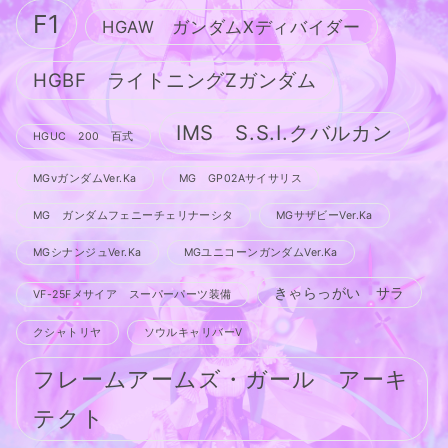
F1
HGAW ガンダムXディバイダー
HGBF ライトニングZガンダム
IMS S.S.I.クバルカン
HGUC 200 百式
MGνガンダムVer.Ka
MG GP02Aサイサリス
MG ガンダムフェニーチェリナーシタ
MGサザビーVer.Ka
MGシナンジュVer.Ka
MGユニコーンガンダムVer.Ka
きゃらっがい サラ
VF-25Fメサイア スーパーパーツ装備
クシャトリヤ
ソウルキャリバーV
フレームアームズ・ガール アーキ
テクト