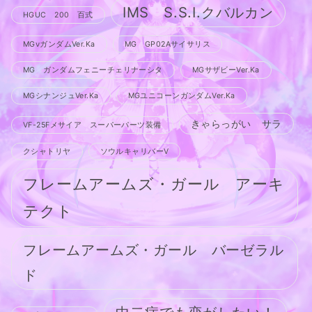
IMS S.S.I.クバルカン
HGUC 200 百式
MGνガンダムVer.Ka
MG GP02Aサイサリス
MG ガンダムフェニーチェリナーシタ
MGサザビーVer.Ka
MGシナンジュVer.Ka
MGユニコーンガンダムVer.Ka
きゃらっがい サラ
VF-25Fメサイア スーパーパーツ装備
クシャトリヤ
ソウルキャリバーV
フレームアームズ・ガール アーキ
テクト
フレームアームズ・ガール バーゼラル
ド