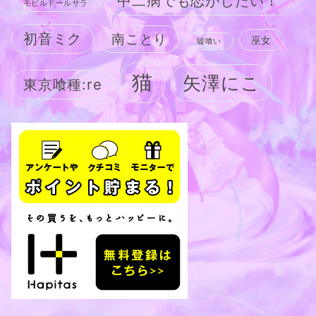
中二病でも恋がしたい！
モビルドールサラ
初音ミク
南ことり
巫女
嘘喰い
猫
矢澤にこ
東京喰種:re