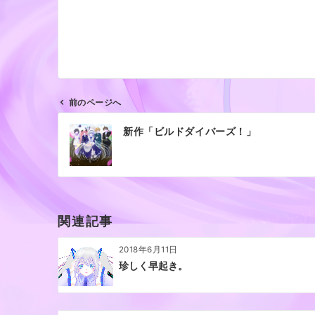
前のページへ
投
新作「ビルドダイバーズ！」
稿
ナ
ビ
ゲ
ー
関連記事
シ
ョ
2018年6月11日
ン
珍しく早起き。