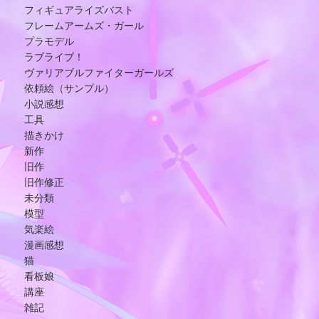
フィギュアライズバスト
フレームアームズ・ガール
プラモデル
ラブライブ！
ヴァリアブルファイターガールズ
依頼絵（サンプル）
小説感想
工具
描きかけ
新作
旧作
旧作修正
未分類
模型
気楽絵
漫画感想
猫
看板娘
講座
雑記