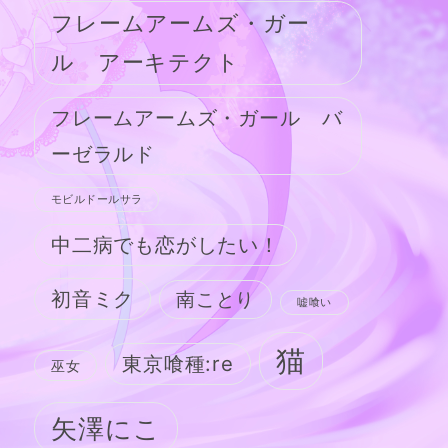
フレームアームズ・ガー
ル アーキテクト
フレームアームズ・ガール バ
ーゼラルド
モビルドールサラ
中二病でも恋がしたい！
初音ミク
南ことり
嘘喰い
猫
東京喰種:re
巫女
矢澤にこ