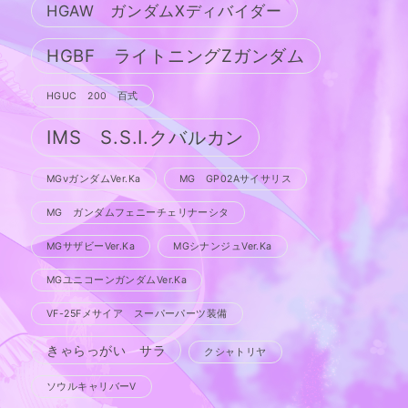
HGAW ガンダムXディバイダー
HGBF ライトニングZガンダム
HGUC 200 百式
IMS S.S.I.クバルカン
MGνガンダムVer.Ka
MG GP02Aサイサリス
MG ガンダムフェニーチェリナーシタ
MGサザビーVer.Ka
MGシナンジュVer.Ka
MGユニコーンガンダムVer.Ka
VF-25Fメサイア スーパーパーツ装備
きゃらっがい サラ
クシャトリヤ
ソウルキャリバーV