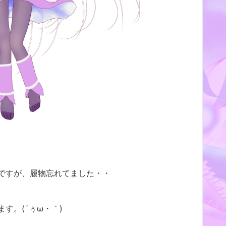
ですが、履物忘れてました・・
す。(´ぅω・｀)