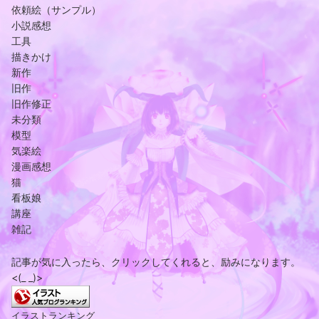
依頼絵（サンプル）
小説感想
工具
描きかけ
新作
旧作
旧作修正
未分類
模型
気楽絵
漫画感想
猫
看板娘
講座
雑記
記事が気に入ったら、クリックしてくれると、励みになります。
<(_ _)>
イラストランキング