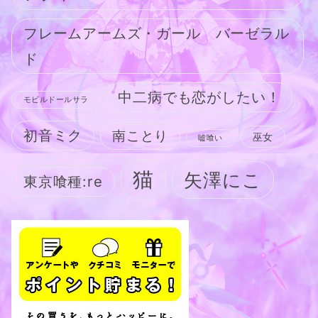
フレームアームズ・ガール バーゼラル
ド
中二病でも恋がしたい！
モビルドールサラ
初音ミク
南ことり
巫女
嘘喰い
猫
矢澤にこ
東京喰種:re