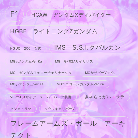
F1
HGAW ガンダムXディバイダー
HGBF ライトニングZガンダム
IMS S.S.I.クバルカン
HGUC 200 百式
MGνガンダムVer.Ka
MG GP02Aサイサリス
MG ガンダムフェニーチェリナーシタ
MGサザビーVer.Ka
MGシナンジュVer.Ka
MGユニコーンガンダムVer.Ka
きゃらっがい サラ
VF-25Fメサイア スーパーパーツ装備
クシャトリヤ
ソウルキャリバーV
フレームアームズ・ガール アーキ
テクト