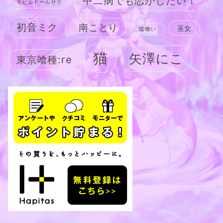
中二病でも恋がしたい！
モビルドールサラ
初音ミク
南ことり
巫女
嘘喰い
猫
矢澤にこ
東京喰種:re