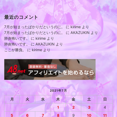
最近のコメント
7月が始まったばかりだというのに。
に
kirime
より
7月が始まったばかりだというのに。
に
AKAZUKIN
より
肺炎怖いです。
に
kirime
より
肺炎怖いです。
に
AKAZUKIN
より
ここが勝負。
に
kirime
より
2021年7月
月
火
水
木
金
土
日
1
2
3
4
5
6
7
8
9
10
11