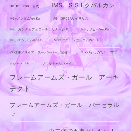
IMS S.S.I.クバルカン
HGUC 200 百式
MGνガンダムVer.Ka
MG GP02Aサイサリス
MG ガンダムフェニーチェリナーシタ
MGサザビーVer.Ka
MGシナンジュVer.Ka
MGユニコーンガンダムVer.Ka
きゃらっがい サラ
VF-25Fメサイア スーパーパーツ装備
クシャトリヤ
ソウルキャリバーV
フレームアームズ・ガール アーキ
テクト
フレームアームズ・ガール バーゼラル
ド