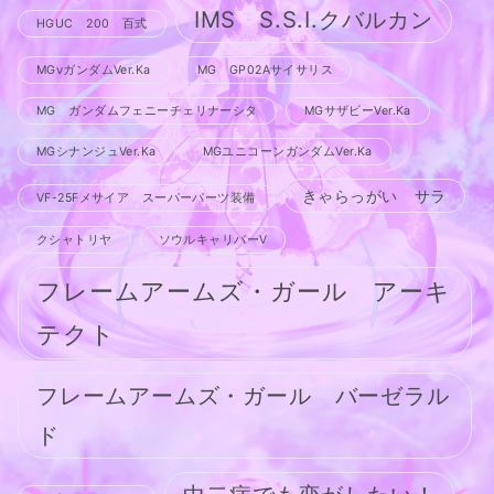
IMS S.S.I.クバルカン
HGUC 200 百式
MGνガンダムVer.Ka
MG GP02Aサイサリス
MG ガンダムフェニーチェリナーシタ
MGサザビーVer.Ka
MGシナンジュVer.Ka
MGユニコーンガンダムVer.Ka
きゃらっがい サラ
VF-25Fメサイア スーパーパーツ装備
クシャトリヤ
ソウルキャリバーV
フレームアームズ・ガール アーキ
テクト
フレームアームズ・ガール バーゼラル
ド