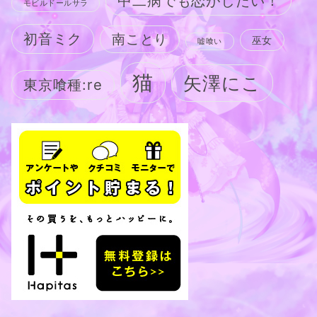
中二病でも恋がしたい！
モビルドールサラ
初音ミク
南ことり
巫女
嘘喰い
猫
矢澤にこ
東京喰種:re