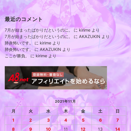
最近のコメント
7月が始まったばかりだというのに。
に
kirime
より
7月が始まったばかりだというのに。
に
AKAZUKIN
より
肺炎怖いです。
に
kirime
より
肺炎怖いです。
に
AKAZUKIN
より
ここが勝負。
に
kirime
より
2021年11月
月
火
水
木
金
土
日
1
2
3
4
5
6
7
8
9
10
11
12
13
14