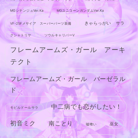
MGシナンジュVer.Ka
MGユニコーンガンダムVer.Ka
きゃらっがい サラ
VF-25Fメサイア スーパーパーツ装備
クシャトリヤ
ソウルキャリバーV
フレームアームズ・ガール アーキ
テクト
フレームアームズ・ガール バーゼラル
ド
中二病でも恋がしたい！
モビルドールサラ
初音ミク
南ことり
巫女
嘘喰い