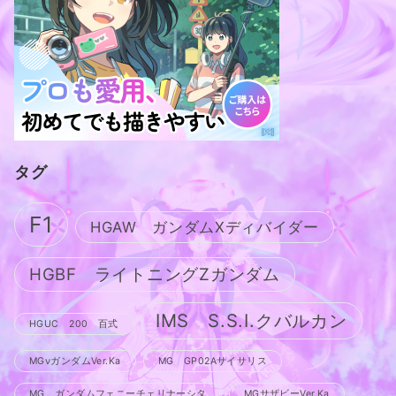
タグ
F1
HGAW ガンダムXディバイダー
HGBF ライトニングZガンダム
IMS S.S.I.クバルカン
HGUC 200 百式
MGνガンダムVer.Ka
MG GP02Aサイサリス
MG ガンダムフェニーチェリナーシタ
MGサザビーVer.Ka