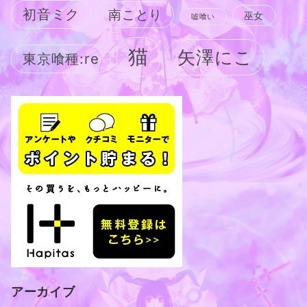
初音ミク
南ことり
巫女
嘘喰い
猫
矢澤にこ
東京喰種:re
アーカイブ