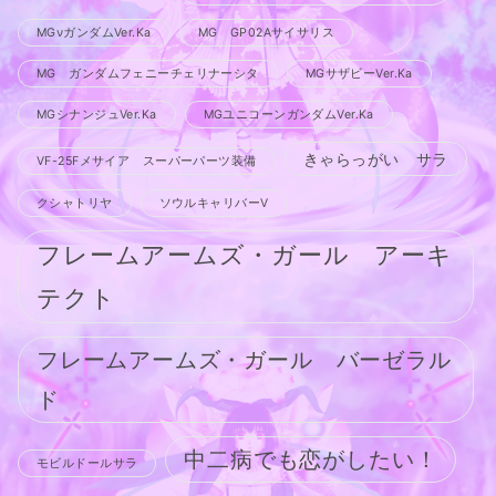
MGνガンダムVer.Ka
MG GP02Aサイサリス
MG ガンダムフェニーチェリナーシタ
MGサザビーVer.Ka
MGシナンジュVer.Ka
MGユニコーンガンダムVer.Ka
きゃらっがい サラ
VF-25Fメサイア スーパーパーツ装備
クシャトリヤ
ソウルキャリバーV
フレームアームズ・ガール アーキ
テクト
フレームアームズ・ガール バーゼラル
ド
中二病でも恋がしたい！
モビルドールサラ