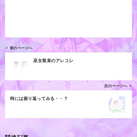
前のページへ
投
巫女装束のアレコレ
稿
ナ
ビ
ゲ
次のページへ
ー
時には振り返ってみる・・？
シ
ョ
ン