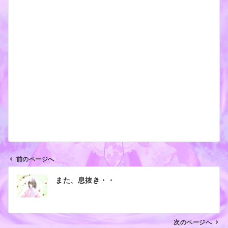
前のページへ
投
また、息抜き・・
稿
ナ
ビ
ゲ
次のページへ