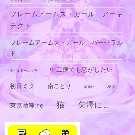
フレームアームズ・ガール アーキ
テクト
フレームアームズ・ガール バーゼラル
ド
中二病でも恋がしたい！
モビルドールサラ
初音ミク
南ことり
巫女
嘘喰い
猫
矢澤にこ
東京喰種:re