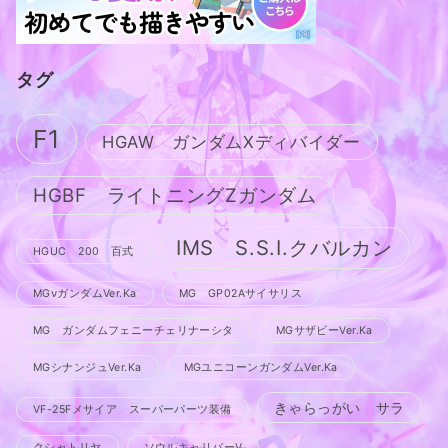
タグ
F1
HGAW ガンダムXディバイダー
HGBF ライトニングZガンダム
IMS S.S.I.クバルカン
HGUC 200 百式
MGνガンダムVer.Ka
MG GP02Aサイサリス
MG ガンダムフェニーチェリナーシタ
MGサザビーVer.Ka
MGシナンジュVer.Ka
MGユニコーンガンダムVer.Ka
きゃらっがい サラ
VF-25Fメサイア スーパーパーツ装備
クシャトリヤ
ソウルキャリバーV