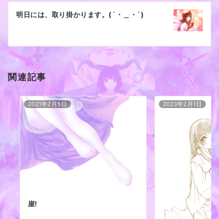
ー
明日には、取り掛かります。(´・＿・`)
シ
ョ
ン
関連記事
2021年2月5日
2023年2月1日
崖!