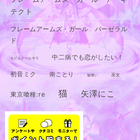
テクト
フレームアームズ・ガール バーゼラル
ド
中二病でも恋がしたい！
モビルドールサラ
初音ミク
南ことり
巫女
嘘喰い
猫
矢澤にこ
東京喰種:re