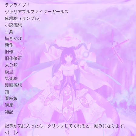
ラブライブ！
ヴァリアブルファイターガールズ
依頼絵（サンプル）
小説感想
工具
描きかけ
新作
旧作
旧作修正
未分類
模型
気楽絵
漫画感想
猫
看板娘
講座
雑記
記事が気に入ったら、クリックしてくれると、励みになります。
<(_ _)>