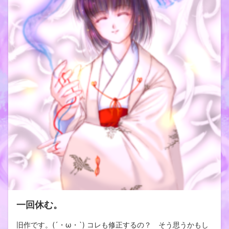
一回休む。
旧作です。(´・ω・`) コレも修正するの？ そう思うかもし