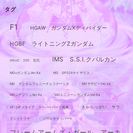
タグ
F1
HGAW ガンダムXディバイダー
HGBF ライトニングZガンダム
IMS S.S.I.クバルカン
HGUC 200 百式
MGνガンダムVer.Ka
MG GP02Aサイサリス
MG ガンダムフェニーチェリナーシタ
MGサザビーVer.Ka
MGシナンジュVer.Ka
MGユニコーンガンダムVer.Ka
きゃらっがい サラ
VF-25Fメサイア スーパーパーツ装備
クシャトリヤ
ソウルキャリバーV
フレームアームズ・ガール アーキ