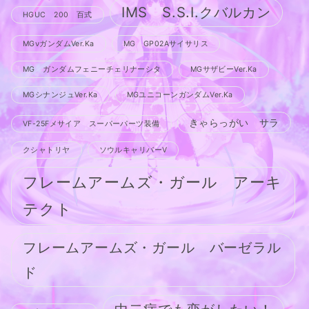
IMS S.S.I.クバルカン
HGUC 200 百式
MGνガンダムVer.Ka
MG GP02Aサイサリス
MG ガンダムフェニーチェリナーシタ
MGサザビーVer.Ka
MGシナンジュVer.Ka
MGユニコーンガンダムVer.Ka
きゃらっがい サラ
VF-25Fメサイア スーパーパーツ装備
クシャトリヤ
ソウルキャリバーV
フレームアームズ・ガール アーキ
テクト
フレームアームズ・ガール バーゼラル
ド