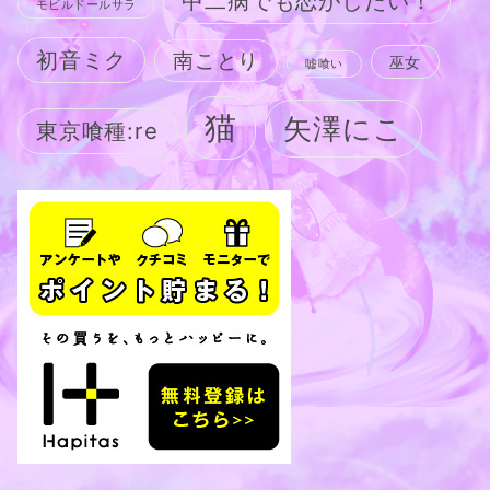
中二病でも恋がしたい！
モビルドールサラ
初音ミク
南ことり
巫女
嘘喰い
猫
矢澤にこ
東京喰種:re