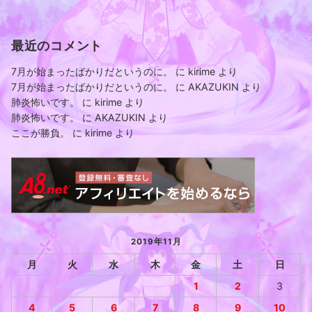
最近のコメント
7月が始まったばかりだというのに。
に
kirime
より
7月が始まったばかりだというのに。
に
AKAZUKIN
より
肺炎怖いです。
に
kirime
より
肺炎怖いです。
に
AKAZUKIN
より
ここが勝負。
に
kirime
より
2019年11月
月
火
水
木
金
土
日
1
2
3
4
5
6
7
8
9
10