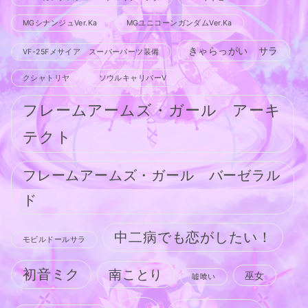
MGシナンジュVer.Ka
MGユニコーンガンダムVer.Ka
きゃらっがい サラ
VF-25Fメサイア スーパーパーツ装備
クシャトリヤ
ソウルキャリバーV
フレームアームズ・ガール アーキ
テクト
フレームアームズ・ガール バーゼラル
ド
中二病でも恋がしたい！
モビルドールサラ
初音ミク
南ことり
巫女
嘘喰い