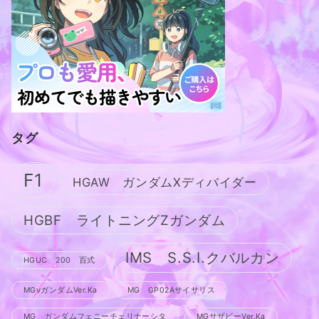
タグ
F1
HGAW ガンダムXディバイダー
HGBF ライトニングZガンダム
IMS S.S.I.クバルカン
HGUC 200 百式
MGνガンダムVer.Ka
MG GP02Aサイサリス
MG ガンダムフェニーチェリナーシタ
MGサザビーVer.Ka