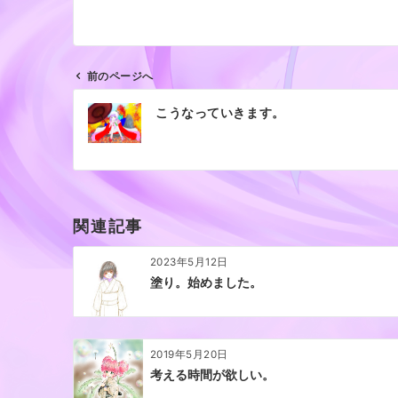
前のページへ
投
こうなっていきます。
稿
ナ
ビ
ゲ
ー
関連記事
シ
ョ
2023年5月12日
ン
塗り。始めました。
2019年5月20日
考える時間が欲しい。