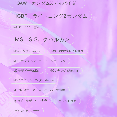
HGAW ガンダムXディバイダー
HGBF ライトニングZガンダム
HGUC 200 百式
IMS S.S.I.クバルカン
MGνガンダムVer.Ka
MG GP02Aサイサリス
MG ガンダムフェニーチェリナーシタ
MGサザビーVer.Ka
MGシナンジュVer.Ka
MGユニコーンガンダムVer.Ka
VF-25Fメサイア スーパーパーツ装備
きゃらっがい サラ
クシャトリヤ
ソウルキャリバーV