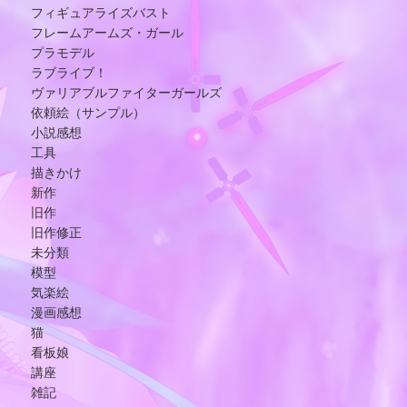
フィギュアライズバスト
フレームアームズ・ガール
プラモデル
ラブライブ！
ヴァリアブルファイターガールズ
依頼絵（サンプル）
小説感想
工具
描きかけ
新作
旧作
旧作修正
未分類
模型
気楽絵
漫画感想
猫
看板娘
講座
雑記