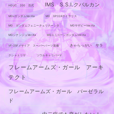
IMS S.S.I.クバルカン
HGUC 200 百式
MGνガンダムVer.Ka
MG GP02Aサイサリス
MG ガンダムフェニーチェリナーシタ
MGサザビーVer.Ka
MGシナンジュVer.Ka
MGユニコーンガンダムVer.Ka
きゃらっがい サラ
VF-25Fメサイア スーパーパーツ装備
クシャトリヤ
ソウルキャリバーV
フレームアームズ・ガール アーキ
テクト
フレームアームズ・ガール バーゼラル
ド