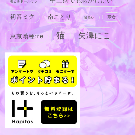
中二病でも恋がしたい！
モビルドールサラ
初音ミク
南ことり
巫女
嘘喰い
猫
矢澤にこ
東京喰種:re