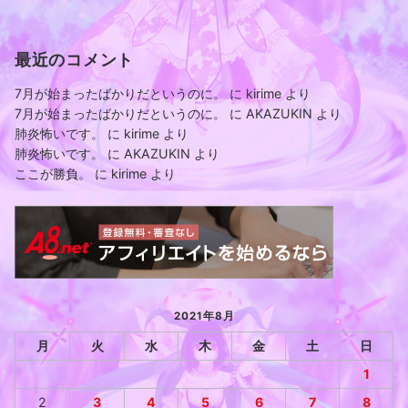
最近のコメント
7月が始まったばかりだというのに。
に
kirime
より
7月が始まったばかりだというのに。
に
AKAZUKIN
より
肺炎怖いです。
に
kirime
より
肺炎怖いです。
に
AKAZUKIN
より
ここが勝負。
に
kirime
より
2021年8月
月
火
水
木
金
土
日
1
2
3
4
5
6
7
8