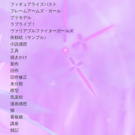
フィギュアライズバスト
フレームアームズ・ガール
プラモデル
ラブライブ！
ヴァリアブルファイターガールズ
依頼絵（サンプル）
小説感想
工具
描きかけ
新作
旧作
旧作修正
未分類
模型
気楽絵
漫画感想
猫
看板娘
講座
雑記