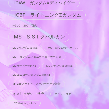
HGAW ガンダムXディバイダー
HGBF ライトニングZガンダム
HGUC 200 百式
IMS S.S.I.クバルカン
MGνガンダムVer.Ka
MG GP02Aサイサリス
MG ガンダムフェニーチェリナーシタ
MGサザビーVer.Ka
MGシナンジュVer.Ka
MGユニコーンガンダムVer.Ka
VF-25Fメサイア スーパーパーツ装備
きゃらっがい サラ
クシャトリヤ
ソウルキャリバーV