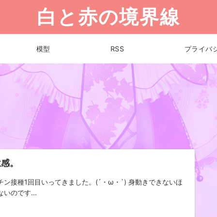
白と赤の境界線
模型
RSS
プライバ
怠感。
チン接種1回目いってきました。(´・ω・`) 身動きできないほ
いのです...