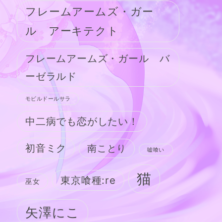
フレームアームズ・ガー
ル アーキテクト
フレームアームズ・ガール バ
ーゼラルド
モビルドールサラ
中二病でも恋がしたい！
初音ミク
南ことり
嘘喰い
猫
東京喰種:re
巫女
矢澤にこ