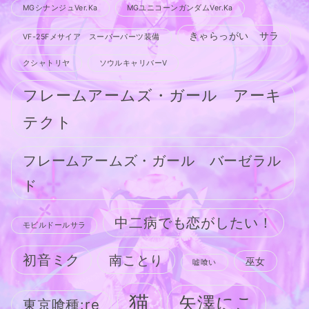
MGシナンジュVer.Ka
MGユニコーンガンダムVer.Ka
きゃらっがい サラ
VF-25Fメサイア スーパーパーツ装備
クシャトリヤ
ソウルキャリバーV
フレームアームズ・ガール アーキ
テクト
フレームアームズ・ガール バーゼラル
ド
中二病でも恋がしたい！
モビルドールサラ
初音ミク
南ことり
巫女
嘘喰い
猫
矢澤にこ
東京喰種:re