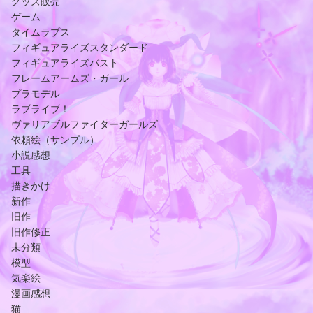
グッズ販売
ゲーム
タイムラプス
フィギュアライズスタンダード
フィギュアライズバスト
フレームアームズ・ガール
プラモデル
ラブライブ！
ヴァリアブルファイターガールズ
依頼絵（サンプル）
小説感想
工具
描きかけ
新作
旧作
旧作修正
未分類
模型
気楽絵
漫画感想
猫