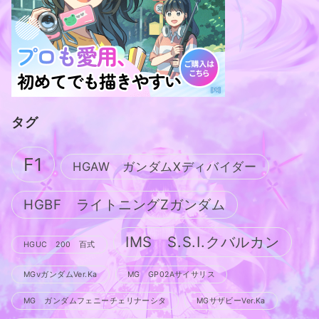
タグ
F1
HGAW ガンダムXディバイダー
HGBF ライトニングZガンダム
IMS S.S.I.クバルカン
HGUC 200 百式
MGνガンダムVer.Ka
MG GP02Aサイサリス
MG ガンダムフェニーチェリナーシタ
MGサザビーVer.Ka