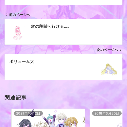
前のページへ
投
次の段階へ行ける…。
稿
ナ
ビ
ゲ
次のページへ
ー
ボリューム大
シ
ョ
ン
関連記事
2021年4月12日
2018年6月30日