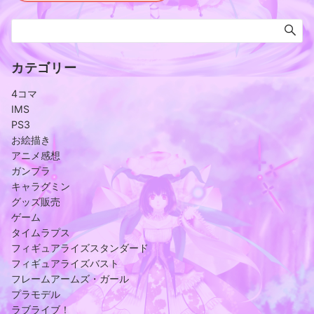
カテゴリー
4コマ
IMS
PS3
お絵描き
アニメ感想
ガンプラ
キャラグミン
グッズ販売
ゲーム
タイムラプス
フィギュアライズスタンダード
フィギュアライズバスト
フレームアームズ・ガール
プラモデル
ラブライブ！