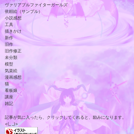
ヴァリアブルファイターガールズ
依頼絵（サンプル）
小説感想
工具
描きかけ
新作
旧作
旧作修正
未分類
模型
気楽絵
漫画感想
猫
看板娘
講座
雑記
記事が気に入ったら、クリックしてくれると、励みになります。
<(_ _)>