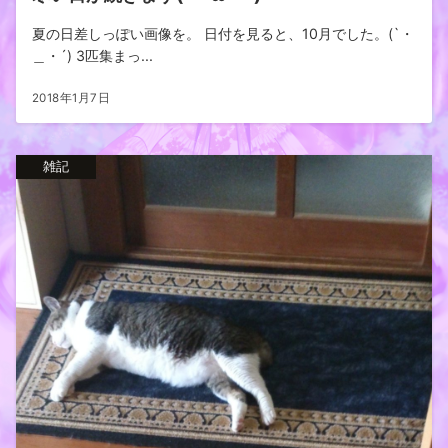
夏の日差しっぽい画像を。 日付を見ると、10月でした。(`・
＿・´) 3匹集まっ...
2018年1月7日
雑記