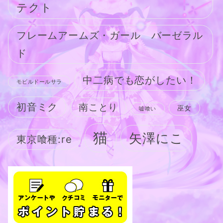
テクト
フレームアームズ・ガール バーゼラル
ド
中二病でも恋がしたい！
モビルドールサラ
初音ミク
南ことり
巫女
嘘喰い
猫
矢澤にこ
東京喰種:re