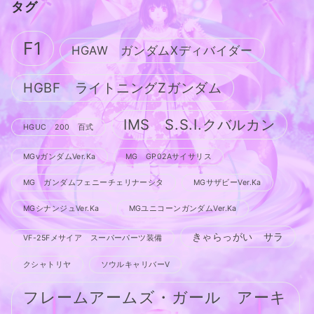
タグ
F1
HGAW ガンダムXディバイダー
HGBF ライトニングZガンダム
IMS S.S.I.クバルカン
HGUC 200 百式
MGνガンダムVer.Ka
MG GP02Aサイサリス
MG ガンダムフェニーチェリナーシタ
MGサザビーVer.Ka
MGシナンジュVer.Ka
MGユニコーンガンダムVer.Ka
きゃらっがい サラ
VF-25Fメサイア スーパーパーツ装備
クシャトリヤ
ソウルキャリバーV
フレームアームズ・ガール アーキ