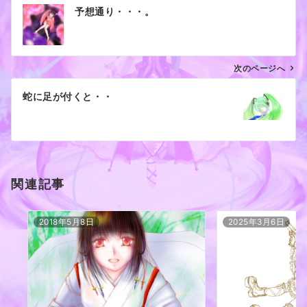
投
予想通り・・・。
稿
ナ
ビ
ゲ
次のページへ
ー
蛇に足が付くと・・
シ
ョ
ン
関連記事
2018年5月8日
2025年3月6日