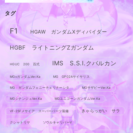
タグ
F1
HGAW ガンダムXディバイダー
HGBF ライトニングZガンダム
IMS S.S.I.クバルカン
HGUC 200 百式
MGνガンダムVer.Ka
MG GP02Aサイサリス
MG ガンダムフェニーチェリナーシタ
MGサザビーVer.Ka
MGシナンジュVer.Ka
MGユニコーンガンダムVer.Ka
きゃらっがい サラ
VF-25Fメサイア スーパーパーツ装備
クシャトリヤ
ソウルキャリバーV