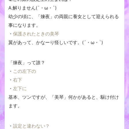
A.解りません(´・ω・`)
幼少の頃に、「煉夜」の両親に養女として迎えられる
事になります。
・
保護されたときの美琴
翼があって、かなーり怪しいです。(´・ω・`)
「煉夜」って誰？
・
この左下の
・
右下
・
左下に
基本、ツンですが、「美琴」何かがあると、駆け付け
ます。
・
設定と違わない？