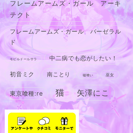
フレームアームズ・ガール アーキ
テクト
フレームアームズ・ガール バーゼラル
ド
中二病でも恋がしたい！
モビルドールサラ
初音ミク
南ことり
巫女
嘘喰い
猫
矢澤にこ
東京喰種:re