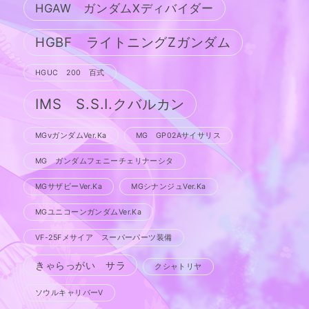
HGAW ガンダムXディバイダー
HGBF ライトニングZガンダム
HGUC 200 百式
IMS S.S.I.クバルカン
MGνガンダムVer.Ka
MG GP02Aサイサリス
MG ガンダムフェニーチェリナーシタ
MGサザビーVer.Ka
MGシナンジュVer.Ka
MGユニコーンガンダムVer.Ka
VF-25Fメサイア スーパーパーツ装備
きゃらっがい サラ
クシャトリヤ
ソウルキャリバーV