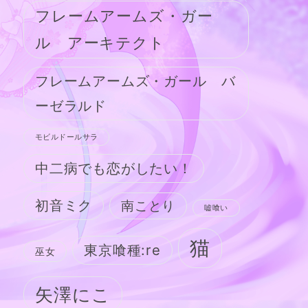
フレームアームズ・ガー
ル アーキテクト
フレームアームズ・ガール バ
ーゼラルド
モビルドールサラ
中二病でも恋がしたい！
初音ミク
南ことり
嘘喰い
猫
東京喰種:re
巫女
矢澤にこ