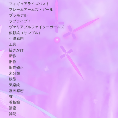
フィギュアライズバスト
フレームアームズ・ガール
プラモデル
ラブライブ！
ヴァリアブルファイターガールズ
依頼絵（サンプル）
小説感想
工具
描きかけ
新作
旧作
旧作修正
未分類
模型
気楽絵
漫画感想
猫
看板娘
講座
雑記