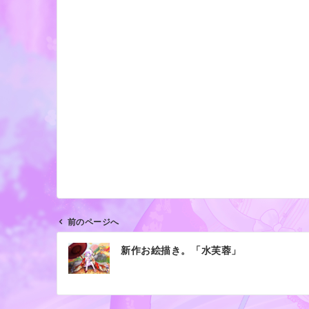
前のページへ
投
新作お絵描き。「水芙蓉」
稿
ナ
ビ
ゲ