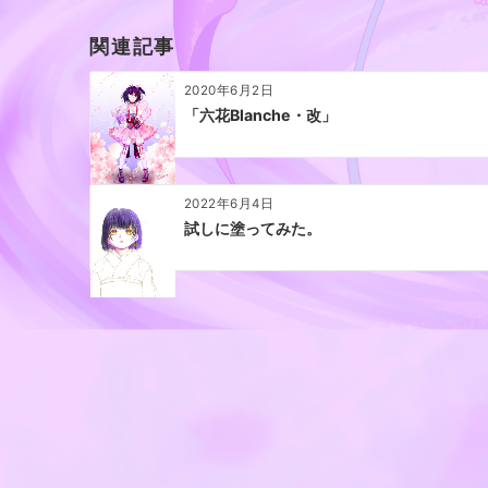
ー
関連記事
シ
ョ
2020年6月2日
ン
「六花Blanche・改」
2022年6月4日
試しに塗ってみた。